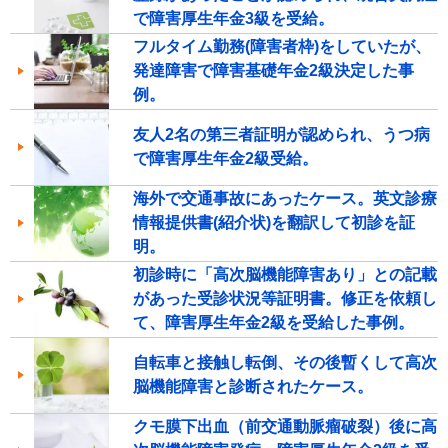
で障害厚生年金3級を受給。
フルタイム勤務(障害者枠)をしていたが、
発達障害で障害基礎年金2級決定した事
例。
友人2名の第三者証明が認められ、うつ病
で障害厚生年金2級受給。
海外で交通事故にあったケース。英文診療
情報提供書(紹介状)を翻訳して初診を証
明。
初診時に「高次脳機能障害あり」との記載
があった受診状況等証明書。修正を依頼し
て、障害厚生年金2級を受給した事例。
自転車と接触し転倒、その後暫くして高次
脳機能障害と診断されたケース。
クモ膜下出血（前交通動脈瘤破裂）後に高