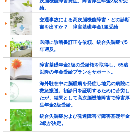
次脳機能障害発症、障害厚生年金2級を受
給。
交通事故による高次脳機能障害・どの診断
書を出すか？ 障害基礎年金1級受給
医師に診断書訂正を依頼、統合失調症で5
年遡及。
障害基礎年金2級の受給権を取得し、65歳
以降の年金受給プランをサポート。
海外駐在中に脳腫瘍を発症し地元の病院に
救急搬送。初診日を証明するために苦労し
たが、結果として高次脳機能障害で障害厚
生年金2級受給。
統合失調症および発達障害で障害基礎年金
2級が決定。