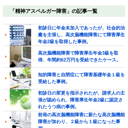
「精神アスペルガー障害」の記事一覧
初診日に年金未加入であったが、社会的治
癒を主張し、高次脳機能障害にて障害厚生
年金2級を取得した事例。
高次脳機能障害で障害厚生年金3級を取
得、年間約62万円を受給できたケース。
知的障害と自閉症にて障害基礎年金１級を
受給した事例。
初診日の変更を指示されたが、請求人の主
張が認められ、障害厚生年金2級に認定さ
れたうつ病の事例。
前発の高次脳機能障害に新たな高次脳機能
障害が加わり、２級から１級になった事