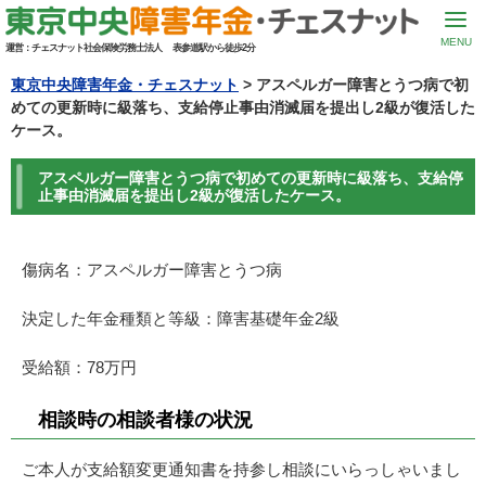
MENU
運営：
チェスナット社会保険労務士法人
表参道駅から徒歩2分
東京中央障害年金・チェスナット
>
アスペルガー障害とうつ病で初
めての更新時に級落ち、支給停止事由消滅届を提出し2級が復活した
ケース。
アスペルガー障害とうつ病で初めての更新時に級落ち、支給停
止事由消滅届を提出し2級が復活したケース。
傷病名：アスペルガー障害とうつ病
決定した年金種類と等級：障害基礎年金2級
受給額：78万円
相談時の相談者様の状況
ご本人が支給額変更通知書を持参し相談にいらっしゃいまし