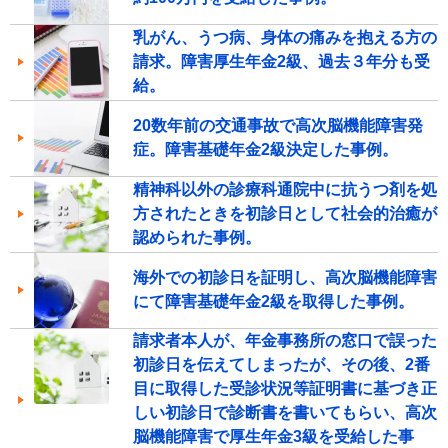
乳がん、うつ病、身体の痛みを抱える方の
請求。障害厚生年金2級、過去３年分も受
給。
20数年前の交通事故で高次脳機能障害発
症。障害基礎年金2級決定した事例。
精神科以外の診療科通院中に抗うつ剤を処
方されたときを初診日として社会的治癒が
認められた事例。
海外での初診日を証明し、高次脳機能障害
にて障害基礎年金2級を取得した事例。
請求者本人が、年金事務所の窓口で誤った
初診日を伝えてしまったが、その後、2番
目に取得した受診状況等証明書に基づき正
しい初診日で診断書を書いてもらい、高次
脳機能障害で厚生年金3級を受給した事