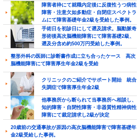
障害者枠にて就職内定後に反復性うつ病性
障害・注意欠如多動症・自閉症スペクトラ
ムにて障害基礎年金2級を受給した事例。
手術日を初診日にして遡及請求。脳動脈奇
形術後高次脳機能障害にて障害基礎2級、
遡及分含め約500万円受給した事例。
整形外科の医師に診断書作成に立ち合ったケース 高次
脳機能障害にて障害厚生年金2級を受給
クリニックのご紹介でサポート開始 統合
失調症で障害厚生年金2級
他事務所から断られて当事務所へ相談し、
知的障害・自閉性障害・非器質性精神病性
障害にて裁定請求し2級が決定
20歳前の交通事故が原因の高次脳機能障害で障害基礎年
金2級受給した事例。