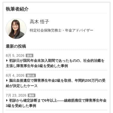
執筆者紹介
高木 悟子
特定社会保険労務士・年金アドバイザー
最新の投稿
8月 5, 2026
肢体
初診日が国民年金未加入期間であったものの、社会的治癒を
主張し障害厚生年金3級を受給した事例
8月 4, 2026
脳出血
脳出血後遺症で障害厚生年金2級を取得、年間約200万円の受
給が決定したケース
7月 23, 2026
難病
初診から確定診断まで6年以上――線維筋痛症で障害厚生年金
3級を受給した事例