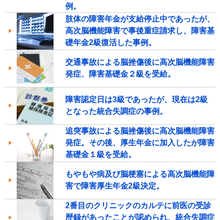
例。
肢体の障害年金が支給停止中であったが、
高次脳機能障害で事後重症請求し、障害基
礎年金2級復活した事例。
交通事故による脳挫傷後に高次脳機能障害
発症、障害基礎金２級を受給。
障害認定日は3級であったが、現在は2級
となった統合失調症の事例。
追突事故による脳挫傷後に高次脳機能障害
発症。その後、厚生年金に加入したが障害
基礎金１級を受給。
もやもや病及び脳梗塞による高次脳機能障
害で障害厚生年金2級決定。
2番目のクリニックのカルテに前医の受診
歴録があったことが認められ、統合失調症