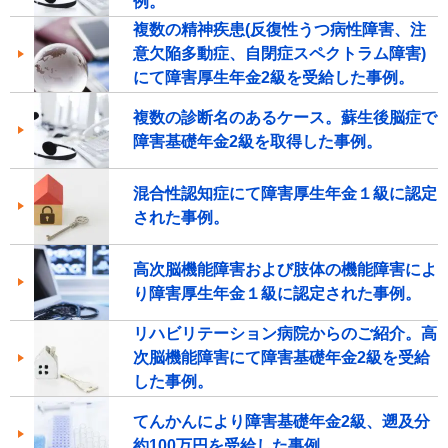
例。
複数の精神疾患(反復性うつ病性障害、注
意欠陥多動症、自閉症スペクトラム障害)
にて障害厚生年金2級を受給した事例。
複数の診断名のあるケース。蘇生後脳症で
障害基礎年金2級を取得した事例。
混合性認知症にて障害厚生年金１級に認定
された事例。
高次脳機能障害および肢体の機能障害によ
り障害厚生年金１級に認定された事例。
リハビリテーション病院からのご紹介。高
次脳機能障害にて障害基礎年金2級を受給
した事例。
てんかんにより障害基礎年金2級、遡及分
約100万円を受給した事例。