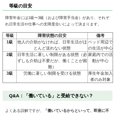
等級の目安
障害年金には1級〜3級（および障害手当金）があり、それぞ
れ日常生活や仕事への支障度合いによって決まります。
等級
障害状態の目安
備考
1級
他人の介助がなければ、日常生活がほ
ベッド周辺で
とんど送れない状態
の生活が中心
2級
日常生活に著しい制限がある状態（必
家庭内での活
ずしも介助は不要だが、働くことが困
動が中心
難）
3級
労働に著しい制限を受ける状態
厚生年金加入
者のみ対象
Q&A：「働いている」と受給できない？
よくある誤解ですが、
「働いているからといって、即座に不