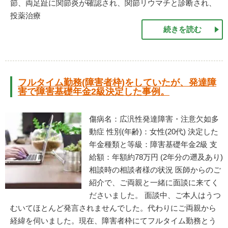
節、両足趾に関節炎が確認され、関節リウマチと診断され、
投薬治療
続きを読む
フルタイム勤務(障害者枠)をしていたが、発達障
害で障害基礎年金2級決定した事例。
傷病名：広汎性発達障害・注意欠如多
動症 性別(年齢)：女性(20代) 決定した
年金種類と等級：障害基礎年金2級 支
給額：年額約78万円 (2年分の遡及あり)
相談時の相談者様の状況 医師からのご
紹介で、ご両親と一緒に面談に来てく
ださいました。 面談中、ご本人はうつ
むいてほとんど発言されませんでした。代わりにご両親から
経緯を伺いました。現在、障害者枠にてフルタイム勤務とう