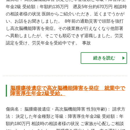
年金2級 受給額：年額約135万円 遡及5年分約670万円 相談時
の相談者様の状況 医師からご紹介いただき、近くまでうかが
い、お話をお聞きしました。 8年前の通勤災害で頭部を強打
し高次脳機能障害を発症。その後業務が行えなくなり他部署
へ異動しましたが、そこでも順応できず退職しました。労災
認定を受け、労災年金を受給中です。 事故
続きを読む
脳腫瘍後遺症で高次脳機能障害を発症 就業中で
障害厚生年金2級受給。
傷病名： 脳腫瘍後遺症・高次脳機能障害 性別(年齢)： 請求方
法： 決定した年金種類と等級：障害厚生年金2級 受給額：年
額約180万円 相談時の相談者様の状況 ご家族が心配しご相談