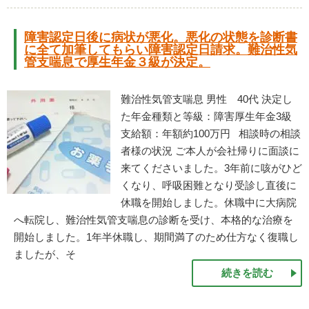
障害認定日後に病状が悪化。悪化の状態を診断書
に全て加筆してもらい障害認定日請求。難治性気
管支喘息で厚生年金３級が決定。
難治性気管支喘息 男性 40代 決定し
た年金種類と等級：障害厚生年金3級
支給額：年額約100万円 相談時の相談
者様の状況 ご本人が会社帰りに面談に
来てくださいました。3年前に咳がひど
くなり、呼吸困難となり受診し直後に
休職を開始しました。休職中に大病院
へ転院し、難治性気管支喘息の診断を受け、本格的な治療を
開始しました。1年半休職し、期間満了のため仕方なく復職し
ましたが、そ
続きを読む