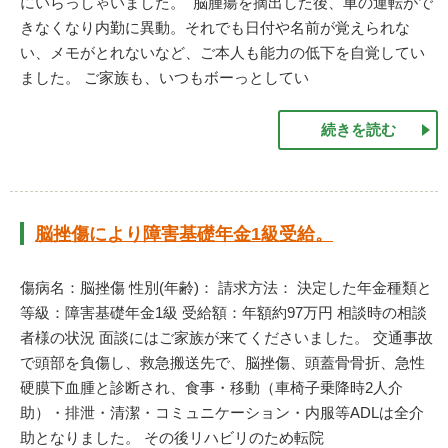
にいらっしゃいました。 脳腫瘍を摘出した後、車の運転がで
きなくなり内勤に異動。それでも日付や名前が覚えられな
い、メモがとれないなど、ご本人も能力の低下を自覚してい
ました。 ご家族も、いつもボーっとしてい
続きを読む
脳挫傷により障害基礎年金1級受給。
傷病名：脳挫傷 性別(年齢)： 請求方法： 決定した年金種類と
等級：障害基礎年金1級 受給額：年額約97万円 相談時の相談
者様の状況 面談にはご家族が来てくださいました。 交通事故
で頭部を負傷し、救急搬送先で、脳挫傷、頭蓋骨骨折、急性
硬膜下血腫と診断され、食事・移動（車椅子乗降時2人介
助）・排泄・清潔・コミュニケーション・内服等ADLは全介
助となりました。 その後リハビリのため転院