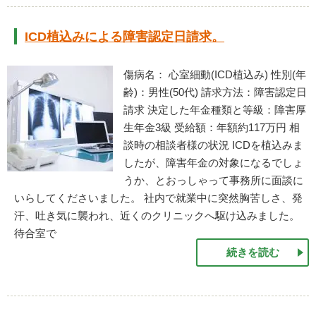
ICD植込みによる障害認定日請求。
傷病名： 心室細動(ICD植込み) 性別(年
齢)：男性(50代) 請求方法：障害認定日
請求 決定した年金種類と等級：障害厚
生年金3級 受給額：年額約117万円 相
談時の相談者様の状況 ICDを植込みま
したが、障害年金の対象になるでしょ
うか、とおっしゃって事務所に面談に
いらしてくださいました。 社内で就業中に突然胸苦しさ、発
汗、吐き気に襲われ、近くのクリニックへ駆け込みました。
待合室で
続きを読む