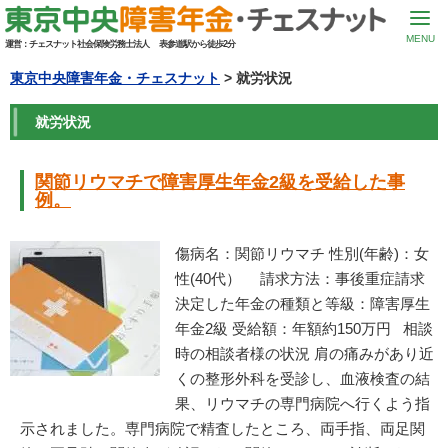
MENU
運営：
チェスナット社会保険労務士法人
表参道駅から徒歩2分
東京中央障害年金・チェスナット
> 就労状況
就労状況
関節リウマチで障害厚生年金2級を受給した事
例。
傷病名：関節リウマチ 性別(年齢)：女
性(40代） 請求方法：事後重症請求
決定した年金の種類と等級：障害厚生
年金2級 受給額：年額約150万円 相談
時の相談者様の状況 肩の痛みがあり近
くの整形外科を受診し、血液検査の結
果、リウマチの専門病院へ行くよう指
示されました。専門病院で精査したところ、両手指、両足関