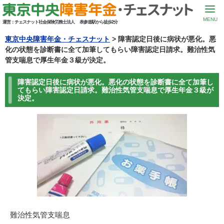
MENU
運営：
チェスナット社会保険労務士法人
表参道駅から徒歩2分
東京中央障害年金・チェスナット
>
障害認定日後に病状が悪化。悪
化の状態を診断書に全て加筆してもらい障害認定日請求。難治性気
管支喘息で厚生年金３級が決定。
障害認定日後に病状が悪化。悪化の状態を診断書に全て加筆し
てもらい障害認定日請求。難治性気管支喘息で厚生年金３級が
決定。
難治性気管支喘息