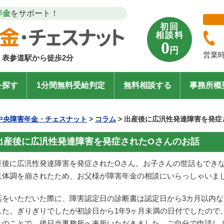
年金
をサポート！
初回
相談料
0
円
営業時
表参道駅から徒歩2分
を探す
1分間無料受給判定
無料相談する
事務所概
中央障害年金・チェスナット
>
コラム
>
出産後に広汎性発達障害を発症
出産後に広汎性発達障害を発症されたOさんのお話
産後に広汎性発達障害を発症されたOさん。お子さんの世話もでき
に体調を崩されたため、お父様が障害年金の相談にいらっしゃいま
話をいただいた際に、障害認定日の診断書は認定日から3カ月以内
した。ぎりぎりでしたが初診日から1年9ヶ月未満の日付でしたので
とのことで、後日当事務所へ来所いただきました。ご自分で申請し