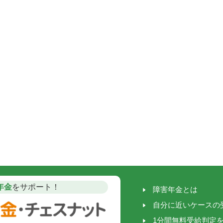
年金
をサポート！
障害年金とは
自分に近いケースの
1分間無料受給判定