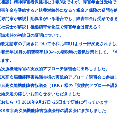
【相談】精神障害者保健福祉手帳3級ですが、障害年金は受給で
障害年金を受給すると扶養対象外になる？税金と保険の疑問を
【専門家が解説】配偶者がいる場合でも、障害年金は受給でき
【社労士が解説】後縦靭帯骨化症で障害年金は貰える？
再請求時の初診日の証明について。
額改定請求の手続きについて令和元年8月より一部変更されまし
令和元年10月の消費税率10％への増税時の景気対策として、
れます。
高次脳機能障害の実践的アプローチ講習会に出席しました。
東京高次脳機能障害協議会様の実践的アプローチ講習会に参加
東京高次能機能障害協議会（TKK）様の「実践的アプローチ講
受給決定の嬉しいお知らせをいただきました
【お知らせ】2016年9月17日~25日まで研修に行っています
TKK東京高次脳機能障害協議会様の講習会に参加しました