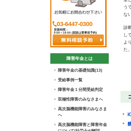
う
な
03-6447-0300
診
営業時間：
9:00～18:00 (面談は要事前予約)
し
よ
た
障害年金とは
障害年金の基礎知識(13)
受給事例一覧
障害年金１分間受給判定
双極性障害のみなさまへ
高次脳機能障害のみなさま
へ
高次脳機能障害と障害年金
について|社労士が解説