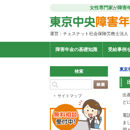
女性専門家
が
障害
運営：
チェスナット社会保険労務士法人
障害年金の基礎知識
受給事例
東京
検索
出
サイトマップ
ど
電
ま
望