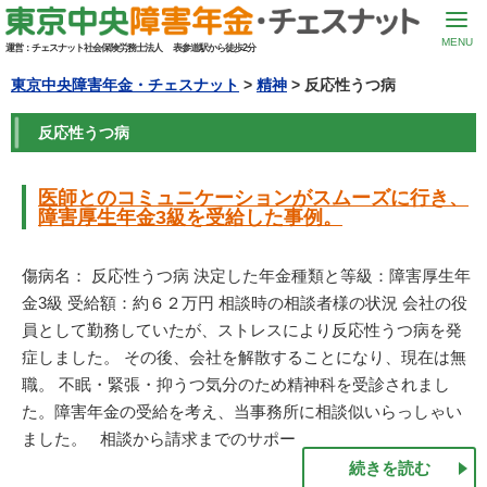
MENU
運営：
チェスナット社会保険労務士法人
表参道駅から徒歩2分
東京中央障害年金・チェスナット
>
精神
> 反応性うつ病
反応性うつ病
医師とのコミュニケーションがスムーズに行き、
障害厚生年金3級を受給した事例。
傷病名： 反応性うつ病 決定した年金種類と等級：障害厚生年
金3級 受給額：約６２万円 相談時の相談者様の状況 会社の役
員として勤務していたが、ストレスにより反応性うつ病を発
症しました。 その後、会社を解散することになり、現在は無
職。 不眠・緊張・抑うつ気分のため精神科を受診されまし
た。障害年金の受給を考え、当事務所に相談似いらっしゃい
ました。 相談から請求までのサポー
続きを読む