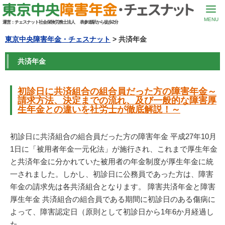
MENU
運営：
チェスナット社会保険労務士法人
表参道駅から徒歩2分
東京中央障害年金・チェスナット
> 共済年金
共済年金
初診日に共済組合の組合員だった方の障害年金～
請求方法、決定までの流れ、及び一般的な障害厚
生年金との違いを社労士が徹底解説！～
初診日に共済組合の組合員だった方の障害年金 平成27年10月
1日に「被用者年金一元化法」が施行され、これまで厚生年金
と共済年金に分かれていた被用者の年金制度が厚生年金に統
一されました。しかし、初診日に公務員であった方は、障害
年金の請求先は各共済組合となります。 障害共済年金と障害
厚生年金 共済組合の組合員である期間に初診日のある傷病に
よって、障害認定日（原則として初診日から1年6か月経過し
た