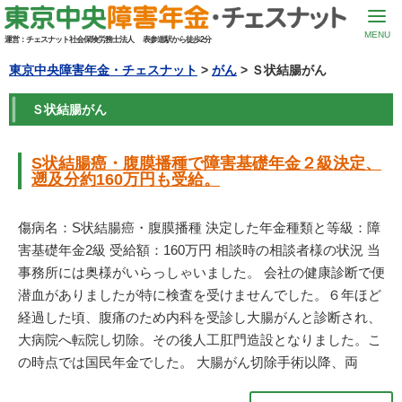
MENU
運営：
チェスナット社会保険労務士法人
表参道駅から徒歩2分
東京中央障害年金・チェスナット
>
がん
> Ｓ状結腸がん
Ｓ状結腸がん
S状結腸癌・腹膜播種で障害基礎年金２級決定、
遡及分約160万円も受給。
傷病名：S状結腸癌・腹膜播種 決定した年金種類と等級：障
害基礎年金2級 受給額：160万円 相談時の相談者様の状況 当
事務所には奥様がいらっしゃいました。 会社の健康診断で便
潜血がありましたが特に検査を受けませんでした。６年ほど
経過した頃、腹痛のため内科を受診し大腸がんと診断され、
大病院へ転院し切除。その後人工肛門造設となりました。こ
の時点では国民年金でした。 大腸がん切除手術以降、両