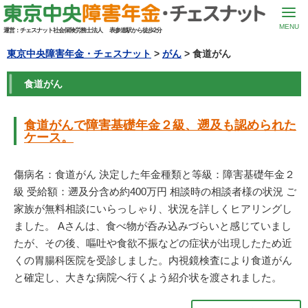
MENU
運営：
チェスナット社会保険労務士法人
表参道駅から徒歩2分
東京中央障害年金・チェスナット
>
がん
> 食道がん
食道がん
食道がんで障害基礎年金２級、遡及も認められた
ケース。
傷病名：食道がん 決定した年金種類と等級：障害基礎年金２
級 受給額：遡及分含め約400万円 相談時の相談者様の状況 ご
家族が無料相談にいらっしゃり、状況を詳しくヒアリングし
ました。 Aさんは、食べ物が呑み込みづらいと感じていまし
たが、その後、嘔吐や食欲不振などの症状が出現したため近
くの胃腸科医院を受診しました。内視鏡検査により食道がん
と確定し、大きな病院へ行くよう紹介状を渡されました。