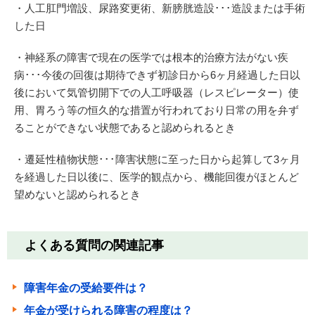
・人工肛門増設、尿路変更術、新膀胱造設･･･造設または手術
した日
・神経系の障害で現在の医学では根本的治療方法がない疾
病･･･今後の回復は期待できず初診日から6ヶ月経過した日以
後において気管切開下での人工呼吸器（レスピレーター）使
用、胃ろう等の恒久的な措置が行われており日常の用を弁ず
ることができない状態であると認められるとき
・遷延性植物状態･･･障害状態に至った日から起算して3ヶ月
を経過した日以後に、医学的観点から、機能回復がほとんど
望めないと認められるとき
よくある質問の関連記事
障害年金の受給要件は？
年金が受けられる障害の程度は？