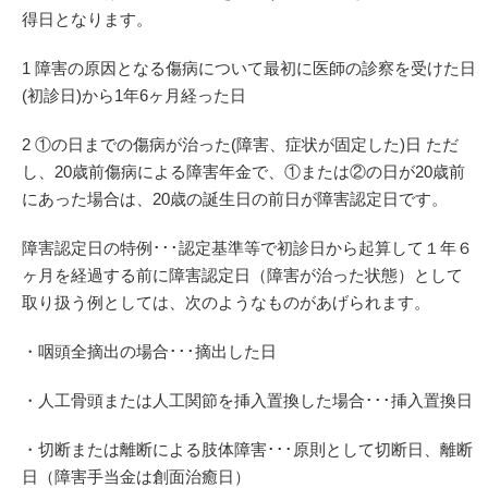
得日となります。
1 障害の原因となる傷病について最初に医師の診察を受けた日
(初診日)から1年6ヶ月経った日
2 ①の日までの傷病が治った(障害、症状が固定した)日 ただ
し、20歳前傷病による障害年金で、①または②の日が20歳前
にあった場合は、20歳の誕生日の前日が障害認定日です。
障害認定日の特例･･･認定基準等で初診日から起算して１年６
ヶ月を経過する前に障害認定日（障害が治った状態）として
取り扱う例としては、次のようなものがあげられます。
・咽頭全摘出の場合･･･摘出した日
・人工骨頭または人工関節を挿入置換した場合･･･挿入置換日
・切断または離断による肢体障害･･･原則として切断日、離断
日（障害手当金は創面治癒日）