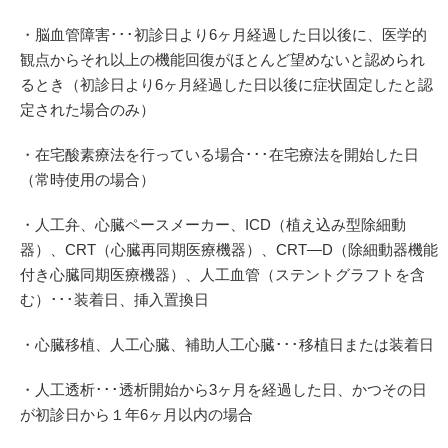
・脳血管障害･･･初診日より6ヶ月経過した日以後に、医学的
観点からそれ以上の機能回復がほとんど望めないと認められ
るとき（初診日より6ヶ月経過した日以後に症状固定したと認
定された場合のみ）
・在宅酸素療法を行っている場合･･･在宅療法を開始した日
（常時使用の場合）
・人工弁、心臓ペースメーカー、ICD（植え込み型除細動
器）、CRT（心臓再同期医療機器）、CRT―D（除細動器機能
付き心臓同期医療機器）、人工血管（ステントグラフトを含
む）･･･装着日、挿入置換日
・心臓移植、人工心臓、補助人工心臓･･･移植日または装着日
・人工透析･･･透析開始から3ヶ月を経過した日、かつその日
が初診日から１年6ヶ月以内の場合